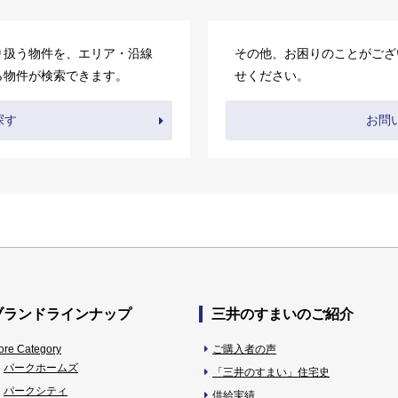
り扱う物件を、エリア・沿線
その他、お困りのことがござ
ら物件が検索できます。
せください。
探す
お問
ブランドラインナップ
三井のすまいのご紹介
ore Category
ご購入者の声
パークホームズ
「三井のすまい」住宅史
パークシティ
供給実績