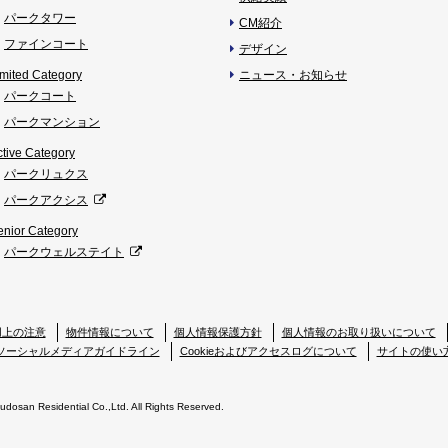
パークタワー
CM紹介
ファインコート
デザイン
imited Category
ニュース・お知らせ
パークコート
パークマンション
ctive Category
パークリュクス
パークアクシス
enior Category
パークウェルステイト
用上の注意
物件情報について
個人情報保護方針
個人情報のお取り扱いについて
ソーシャルメディアガイドライン
Cookieおよびアクセスログについて
サイトの使い
Fudosan Residential Co.,Ltd. All Rights Reserved.