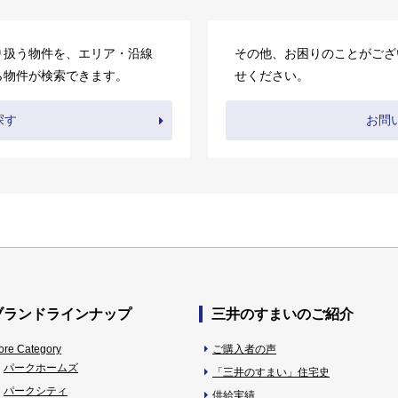
り扱う物件を、エリア・沿線
その他、お困りのことがござ
ら物件が検索できます。
せください。
探す
お問
ブランドラインナップ
三井のすまいのご紹介
ore Category
ご購入者の声
パークホームズ
「三井のすまい」住宅史
パークシティ
供給実績