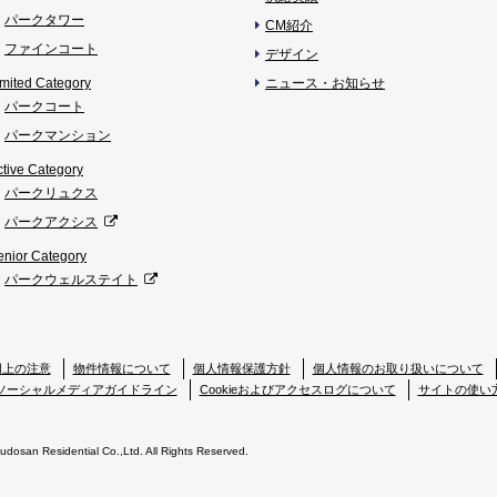
パークタワー
CM紹介
ファインコート
デザイン
imited Category
ニュース・お知らせ
パークコート
パークマンション
ctive Category
パークリュクス
パークアクシス
enior Category
パークウェルステイト
用上の注意
物件情報について
個人情報保護方針
個人情報のお取り扱いについて
ソーシャルメディアガイドライン
Cookieおよびアクセスログについて
サイトの使い
Fudosan Residential Co.,Ltd. All Rights Reserved.